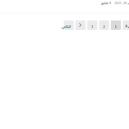
202
0 تعليق
1
2
3
التالي