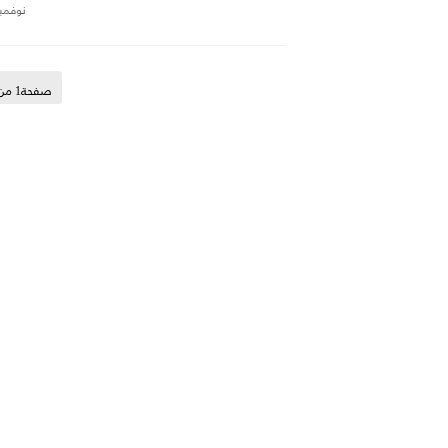
نوفمبر 30, 5
صفحة1 من 8