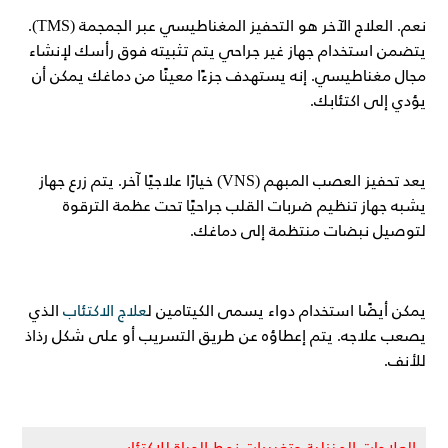
نعم. العلاج الآخر هو التحفيز المغناطيسي عبر الجمجمة (TMS).
يتضمن استخدام جهاز غير جراحي يتم تثبيته فوق رأسك لإنشاء
مجال مغناطيسي. إنه يستهدف جزءًا معينًا من دماغك يمكن أن
يؤدي إلى اكتئابك.
يعد تحفيز العصب المبهم (VNS) خيارًا علاجيًا آخر. يتم زرع جهاز
يشبه جهاز تنظيم ضربات القلب جراحيًا تحت عظمة الترقوة
لتوصيل نبضات منتظمة إلى دماغك.
يمكن أيضًا استخدام دواء يسمى الكيتامين ل
علاج الاكتئاب
الذي
يصعب علاجه. يتم إعطاؤه عن طريق التسريب أو على شكل رذاذ
للأنف.
العلاجات المنزلية وتغييرات نمط الحياة للاكتئاب